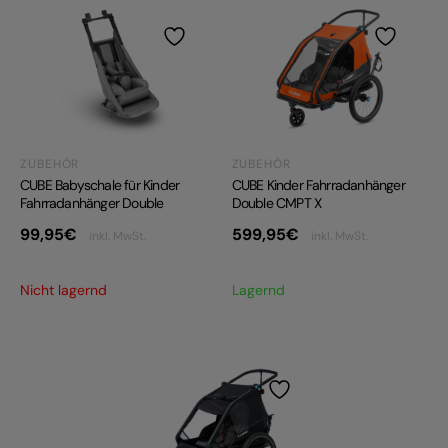
PRODUKTRÜCKRUFE
E-BIKE TOUR
Alle entdecken
ZUBEHÖR
ZUBEHÖR
CUBE Babyschale für Kinder
CUBE Kinder Fahrradanhänger
Fahrradanhänger Double
Double CMPT X
99,95
€
599,95
€
inkl. MwSt.
inkl. MwSt.
Alle entdecken
Nicht lagernd
Lagernd