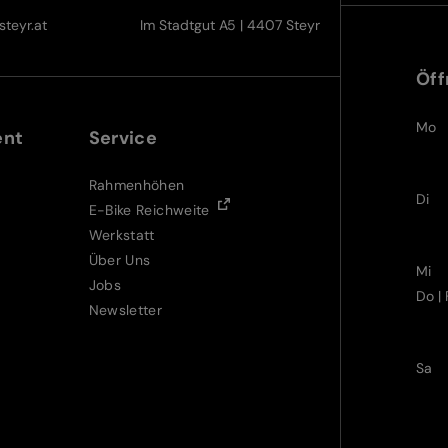
teyr.at
Im Stadtgut A5 | 4407 Steyr
Öff
Mo
ent
Service
Rahmenhöhen
Di
E-Bike Reichweite
Werkstatt
Über Uns
Mi
Jobs
Do | 
Newsletter
Sa