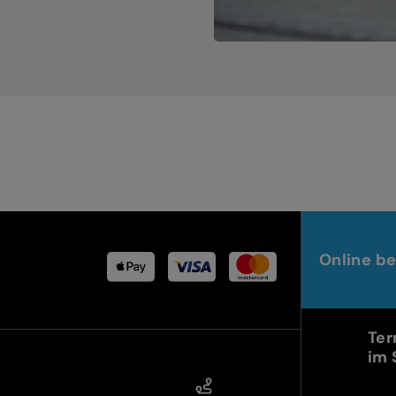
Online be
Ter
im 