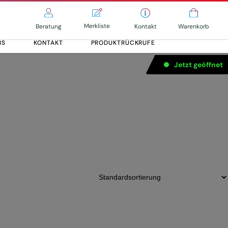
Merkliste
Kontakt
Beratung
Warenkorb
BS
KONTAKT
PRODUKTRÜCKRUFE
Jetzt geöffnet
werTube 625
Alle entdecken
Alle entdecken