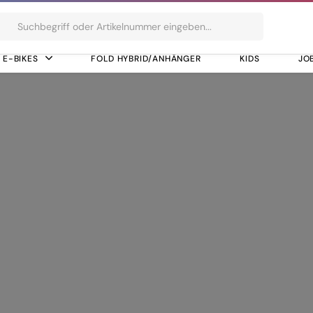
ts
E-BIKES
FOLD HYBRID/ANHÄNGER
KIDS
JO
sch PowerTube 625
ck 725 + Bosch Po