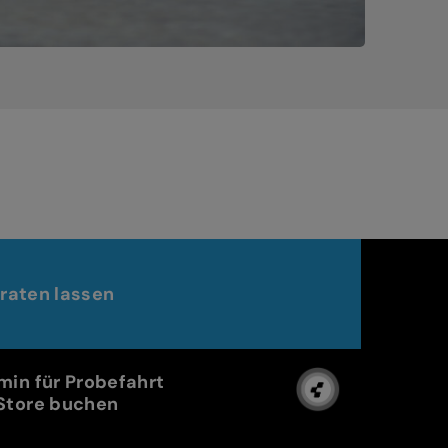
raten lassen
min für Probefahrt
Store buchen