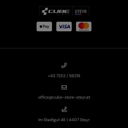
JOBS
E-BIKE FULLY
KONTAKT
E-BIKE HARDTAIL
PRODUKTRÜCKRUFE
E-BIKE TOUR
Alle entdecken
+43 7252 / 98219
Alle entdecken
office@cube-store-steyr.at
Im Stadtgut A5 | 4407 Steyr