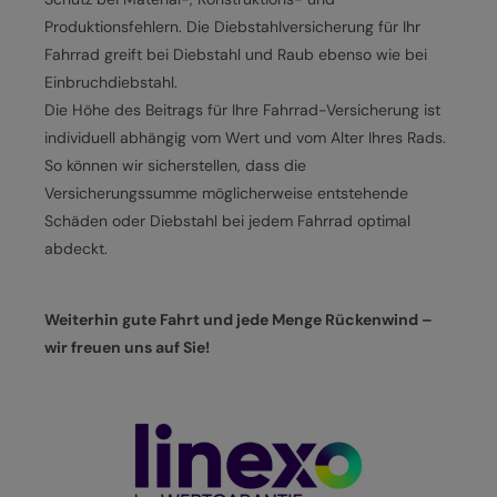
JOBS
E-BIKE FULLY
Produktionsfehlern. Die Diebstahlversicherung für Ihr
Fahrrad greift bei Diebstahl und Raub ebenso wie bei
KONTAKT
E-BIKE HARDTAIL
Einbruchdiebstahl.
Die Höhe des Beitrags für Ihre Fahrrad-Versicherung ist
PRODUKTRÜCKRUFE
E-BIKE TOUR
individuell abhängig vom Wert und vom Alter Ihres Rads.
So können wir sicherstellen, dass die
Alle entdecken
Versicherungssumme möglicherweise entstehende
Schäden oder Diebstahl bei jedem Fahrrad optimal
abdeckt.
Weiterhin gute Fahrt und jede Menge Rückenwind –
Alle entdecken
wir freuen uns auf Sie!