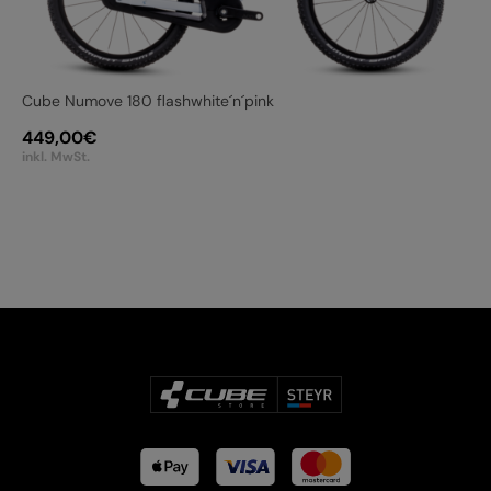
Cube Numove 180 flashwhite´n´pink
449,00
€
inkl. MwSt.