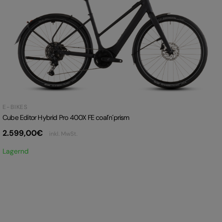
E-BIKES
Cube Editor Hybrid Pro 400X FE coal´n´prism
2.599,00
€
inkl. MwSt.
Lagernd