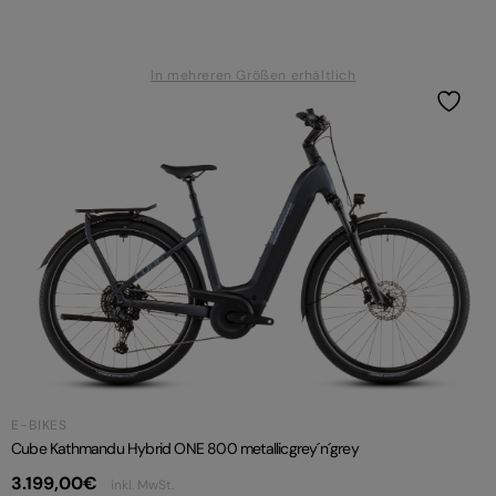
In mehreren Größen erhältlich
E-BIKES
Cube Kathmandu Hybrid ONE 800 metallicgrey´n´grey
3.199,00
€
inkl. MwSt.