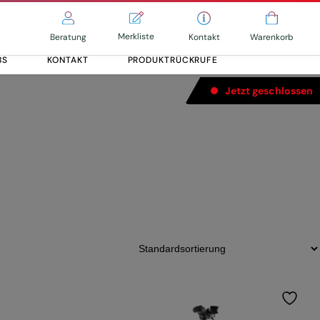
Merkliste
Kontakt
Beratung
Warenkorb
BS
KONTAKT
PRODUKTRÜCKRUFE
Jetzt geschlossen
ke (180/180)
Alle entdecken
Alle entdecken