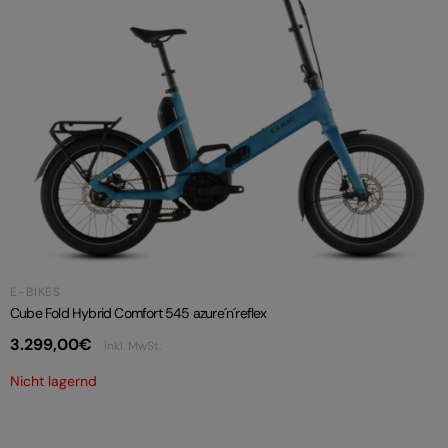
E-BIKES
Cube Fold Hybrid Comfort 545 azure´n´reflex
3.299,00
€
inkl. MwSt.
Nicht lagernd