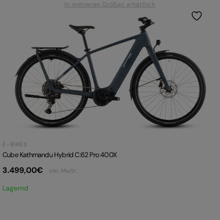
In mehreren Größen erhältlich
E-BIKES
Cube Kathmandu Hybrid C:62 Pro 400X
3.499,00
€
inkl. MwSt.
Lagernd