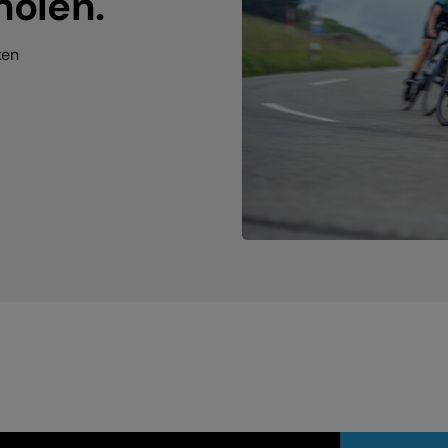
holen.
ken