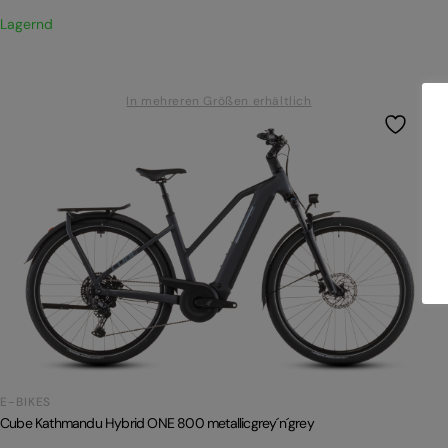
Lagernd
In mehreren Größen erhältlich
E-BIKES
Cube Kathmandu Hybrid ONE 800 metallicgrey´n´grey