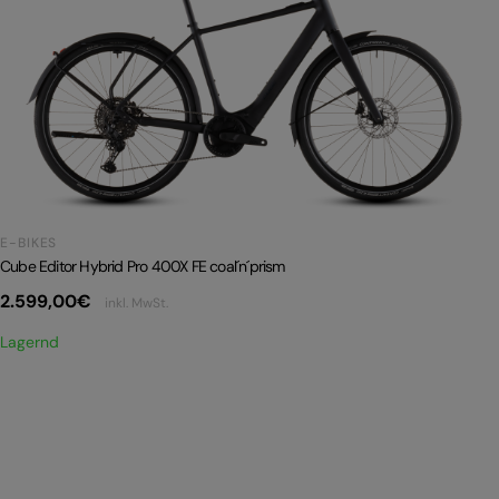
E-BIKES
Cube Editor Hybrid Pro 400X FE coal´n´prism
2.599,00
€
inkl. MwSt.
Lagernd