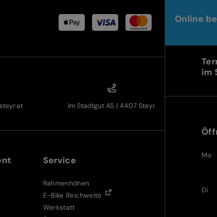
Online be
Ter
im 
teyr.at
Im Stadtgut A5 | 4407 Steyr
Öff
Mo
ent
Service
Rahmenhöhen
Di
E-Bike Reichweite
Werkstatt