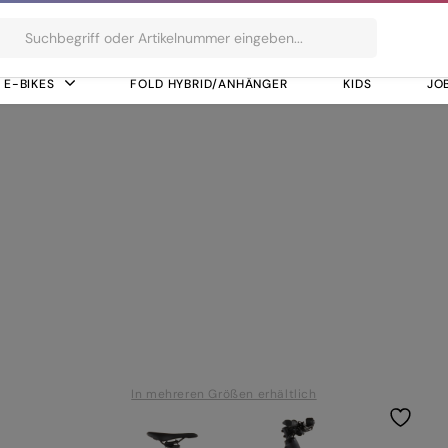
ts
E-BIKES
FOLD HYBRID/ANHÄNGER
KIDS
JO
 Hydr. Disc Brake (180/180)
00, Hydr. Disc Bra
In mehreren Größen erhältlich