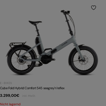
E-BIKES
Cube Fold Hybrid Comfort 545 seagrey´n´reflex
3.299,00
€
inkl. MwSt.
Nicht lagernd