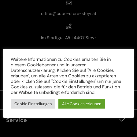
office@cube-store-steyr.at
Im Stadtgut A5 | 4407 Steyr
Weitere Informationen zu Cookies erhalten Sie in
diesem Cookiebanner und in unserer
Datenschutzerklärung. Klicken Sie auf "Alle Cookies
erlauben", um alle Arten von Cookies zu akzeptieren
oder klicken Sie auf "Cookie Einstellungen" um nur jene
Rechtliches
Cookies zu zulassen, die für den Betrieb und Funktion
der Webseite unbedingt erforderlich sind.
Unser Sortiment
Cookie Einstellungen
Alle Cookies erlauben
Service