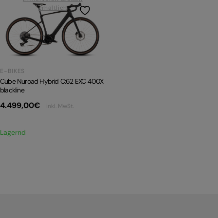
erhältlich
PRODUKTRÜCKRUFE
E-BIKE TOUR
Alle entdecken
E-BIKES
Cube Nuroad Hybrid C:62 EXC 400X
blackline
4.499,00
€
inkl. MwSt.
Alle entdecken
Lagernd