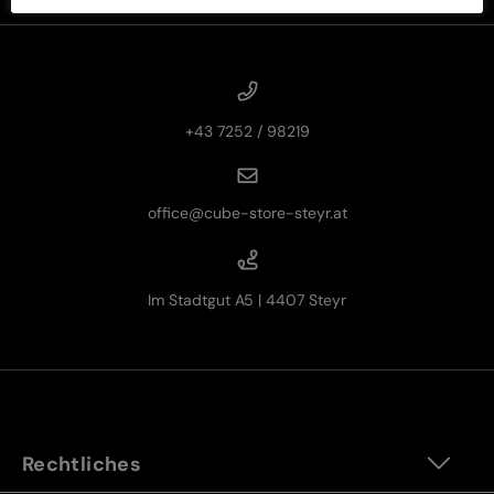
+43 7252 / 98219
office@cube-store-steyr.at
Im Stadtgut A5 | 4407 Steyr
Rechtliches