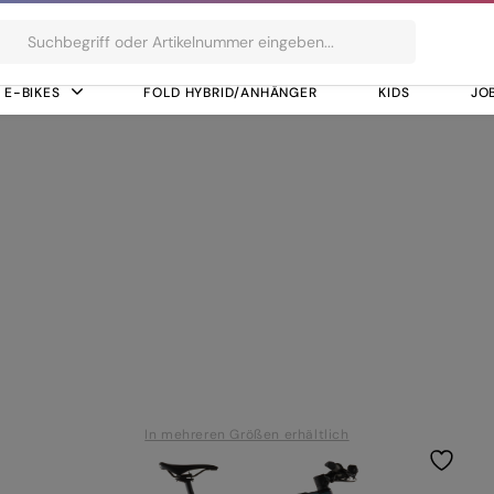
ts
E-BIKES
FOLD HYBRID/ANHÄNGER
KIDS
JO
400
In mehreren Größen erhältlich