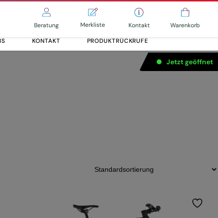
Merkliste
Kontakt
Beratung
Warenkorb
BS
KONTAKT
PRODUKTRÜCKRUFE
Jetzt geöffnet
Alle entdecken
Alle entdecken