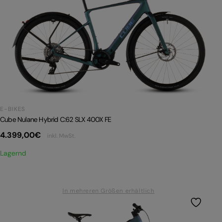
E-BIKES
Cube Nulane Hybrid C:62 SLX 400X FE
4.399,00
€
inkl. MwSt.
Lagernd
In mehreren Größen erhältlich