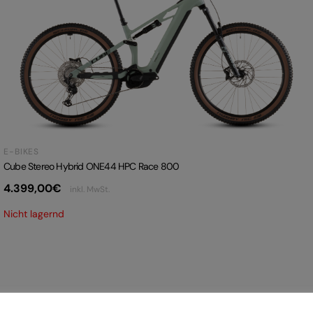
E-BIKES
Cube Stereo Hybrid ONE44 HPC Race 800
4.399,00
€
inkl. MwSt.
Nicht lagernd