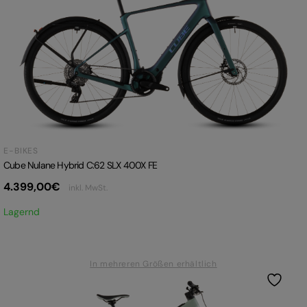
E-BIKES
Cube Nulane Hybrid C:62 SLX 400X FE
4.399,00
€
inkl. MwSt.
Lagernd
In mehreren Größen erhältlich