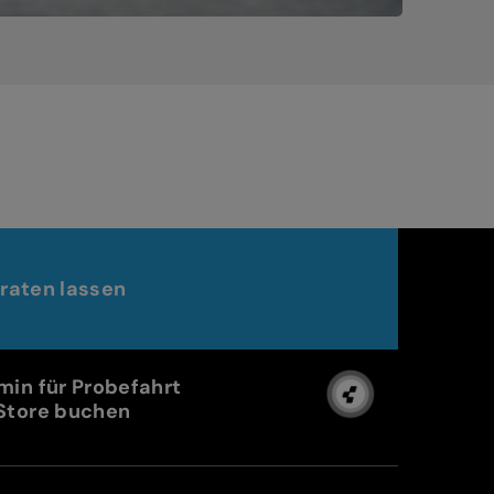
raten lassen
min für Probefahrt
Store buchen