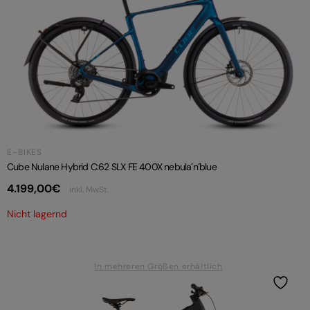
E-BIKES
Cube Nulane Hybrid C:62 SLX FE 400X nebula´n´blue
4.199,00
€
inkl. MwSt.
Nicht lagernd
In mehreren Größen erhältlich