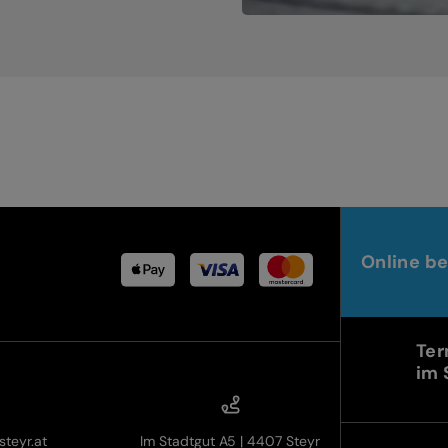
Online be
Ter
im 
teyr.at
Im Stadtgut A5 | 4407 Steyr