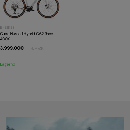
PRODUKTRÜCKRUFE
E-BIKE TOUR
Alle entdecken
E-BIKES
Cube Nuroad Hybrid C:62 Race
400X
3.999,00
€
inkl. MwSt.
Lagernd
Alle entdecken