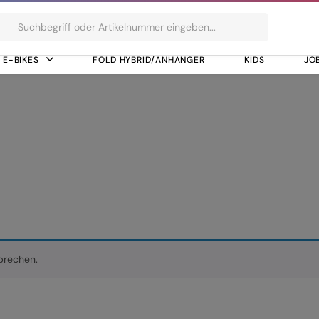
ts
E-BIKES
FOLD HYBRID/ANHÄNGER
KIDS
JO
ack
prechen.