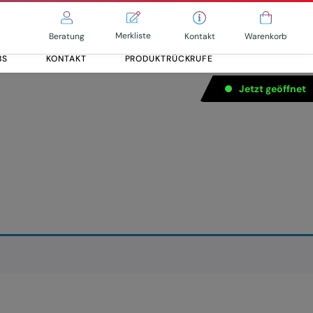
Merkliste
Kontakt
Beratung
Warenkorb
BS
KONTAKT
PRODUKTRÜCKRUFE
Jetzt geöffnet
Alle entdecken
Alle entdecken