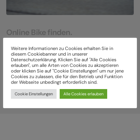
Online Bike finden.
Bei uns im Store abholen.
Weitere Informationen zu Cookies erhalten Sie in
diesem Cookiebanner und in unserer
Datenschutzerklärung. Klicken Sie auf "Alle Cookies
In unserem cube-store findest du auf 2 Stockwerken
erlauben", um alle Arten von Cookies zu akzeptieren
garantiert das perfekte Bike!
oder klicken Sie auf "Cookie Einstellungen" um nur jene
Cookies zu zulassen, die für den Betrieb und Funktion
der Webseite unbedingt erforderlich sind.
Versand und Click & Collect
Cookie Einstellungen
Alle Cookies erlauben