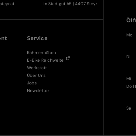
teyr.at
Im Stadtgut A5 | 4407 Steyr
Öff
Mo
ent
Service
Rahmenhöhen
Di
E-Bike Reichweite
Werkstatt
Über Uns
Mi
Jobs
Do | 
Newsletter
Sa