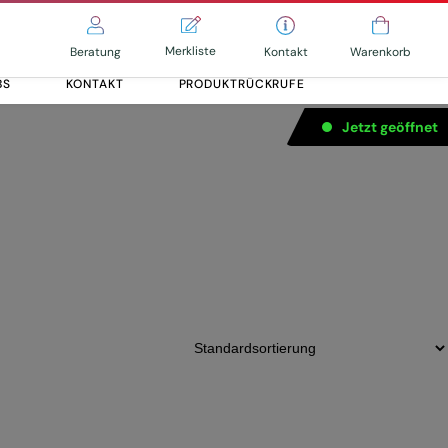
Merkliste
Kontakt
Beratung
Warenkorb
BS
KONTAKT
PRODUKTRÜCKRUFE
Jetzt geöffnet
Alle entdecken
Alle entdecken