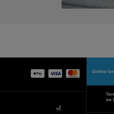
Online be
Ter
im 