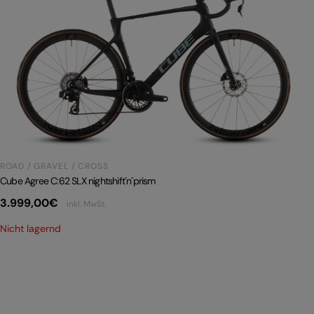
ROAD / GRAVEL / CROSS
Cube Agree C:62 SLX nightshift´n´prism
3.999,00
€
inkl. MwSt.
Nicht lagernd