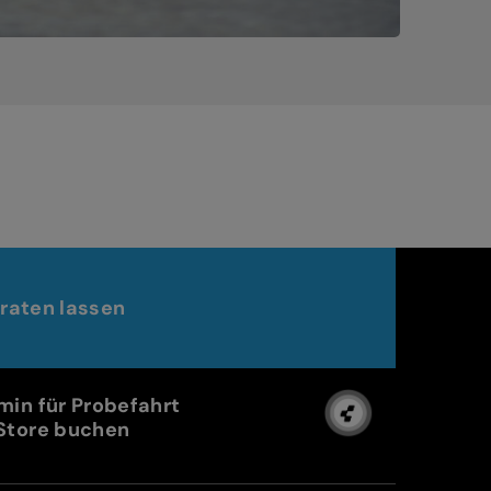
raten lassen
min für Probefahrt
Store buchen