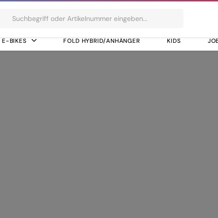
ts
E-BIKES
FOLD HYBRID/ANHÄNGER
KIDS
JO
ism