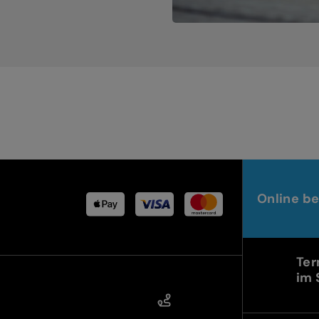
Online be
Ter
im 