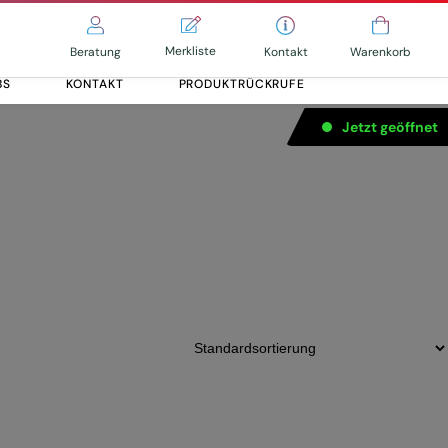
Merkliste
Kontakt
Beratung
Warenkorb
BS
KONTAKT
PRODUKTRÜCKRUFE
Jetzt geöffnet
Alle entdecken
Alle entdecken