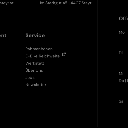
teyr.at
Im Stadtgut A5 | 4407 Steyr
Öff
Mo
ent
Service
Rahmenhöhen
Di
E-Bike Reichweite
Werkstatt
Über Uns
Mi
Jobs
Do | 
Newsletter
Sa