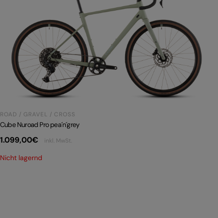
ROAD / GRAVEL / CROSS
Cube Nuroad Pro pea´n´grey
1.099,00
€
inkl. MwSt.
Nicht lagernd