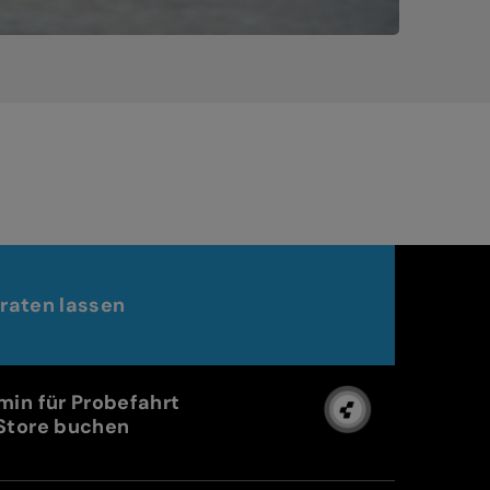
raten lassen
min für Probefahrt
Store buchen