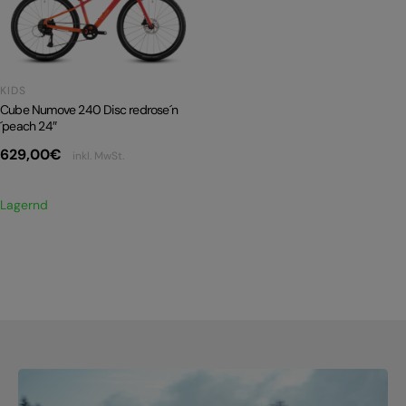
PRODUKTRÜCKRUFE
E-BIKE TOUR
Alle entdecken
KIDS
Cube Numove 240 Disc redrose´n
´peach 24″
629,00
€
inkl. MwSt.
Lagernd
Alle entdecken