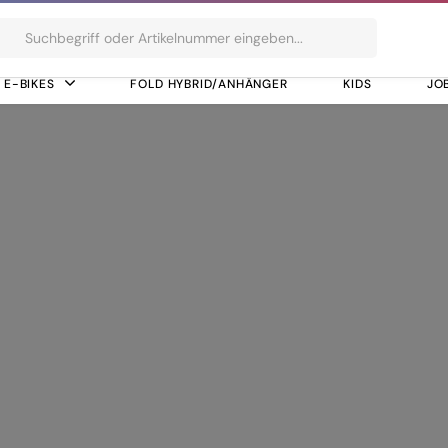
ts
E-BIKES
FOLD HYBRID/ANHÄNGER
KIDS
JO
en
gebrushgreen