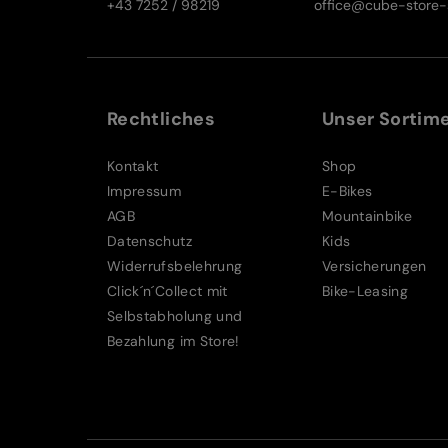
+43 7252 / 98219
office@cube-store-s
Rechtliches
Unser Sortim
Kontakt
Shop
Impressum
E-Bikes
AGB
Mountainbike
Datenschutz
Kids
Widerrufsbelehrung
Versicherungen
Click´n´Collect mit
Bike-Leasing
Selbstabholung und
Bezahlung im Store!