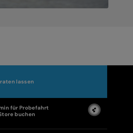
raten lassen
min für Probefahrt
Store buchen