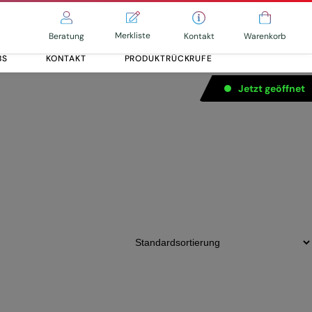
Merkliste
Kontakt
Beratung
Warenkorb
BS
KONTAKT
PRODUKTRÜCKRUFE
Jetzt geöffnet
Alle entdecken
Alle entdecken