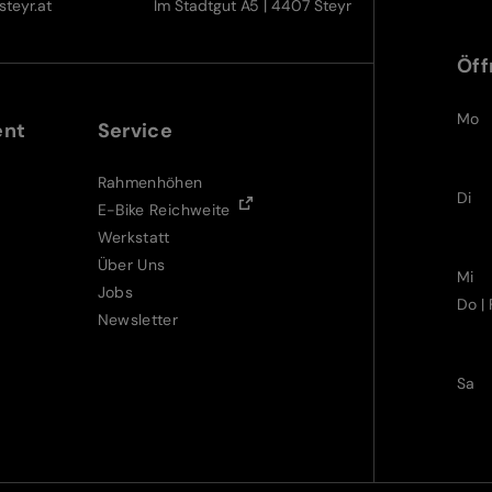
teyr.at
Im Stadtgut A5 | 4407 Steyr
Öff
Mo
ent
Service
Rahmenhöhen
Di
E-Bike Reichweite
Werkstatt
Über Uns
Mi
Jobs
Do | 
Newsletter
Sa