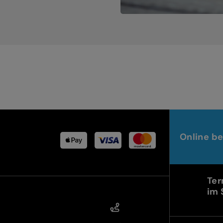
Online be
Ter
im 