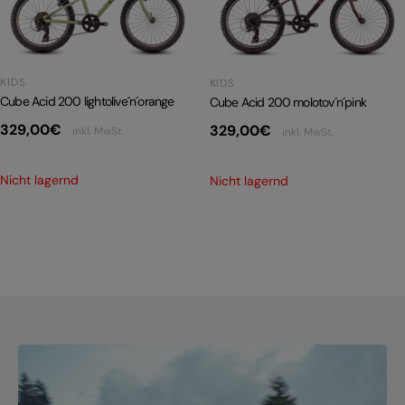
PRODUKTRÜCKRUFE
E-BIKE TOUR
KIDS
KIDS
Alle entdecken
Cube Acid 200 lightolive´n´orange
Cube Acid 200 molotov´n´pink
329,00
€
329,00
€
inkl. MwSt.
inkl. MwSt.
Nicht lagernd
Nicht lagernd
Alle entdecken