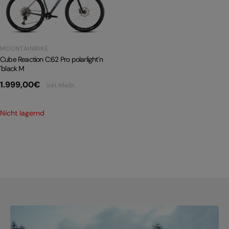
PRODUKTRÜCKRUFE
E-BIKE TOUR
Alle entdecken
MOUNTAINBIKE
Cube Reaction C:62 Pro polarlight´n
´black M
1.999,00
€
inkl. MwSt.
Nicht lagernd
Alle entdecken