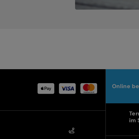
Online be
Ter
im 