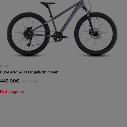
KIDS
Cube Acid 240 Disc galactic´n´cyan
449,00
€
inkl. MwSt.
Nicht lagernd