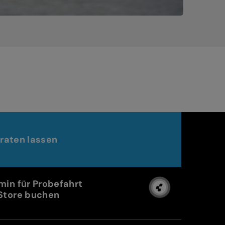
raten lassen
min für Probefahrt
Store buchen