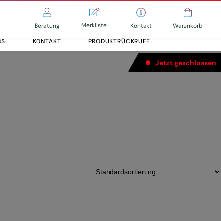
Merkliste
Kontakt
Beratung
Warenkorb
BS
KONTAKT
PRODUKTRÜCKRUFE
Jetzt geschlossen
Alle entdecken
Alle entdecken