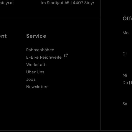
teyr.at
Im Stadtgut A5 | 4407 Steyr
Öff
Mo
ent
Service
Rahmenhöhen
Di
E-Bike Reichweite
Werkstatt
Über Uns
Mi
Jobs
Do | 
Newsletter
Sa