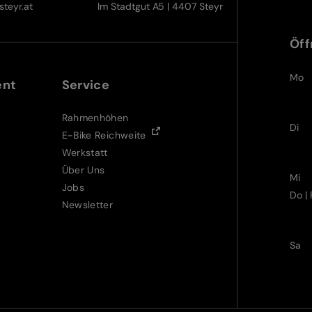
teyr.at
Im Stadtgut A5 | 4407 Steyr
Öff
Mo
ent
Service
Rahmenhöhen
Di
E-Bike Reichweite
Werkstatt
Über Uns
Mi
Jobs
Do | 
Newsletter
Sa