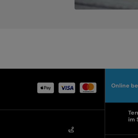
Online be
Ter
im 