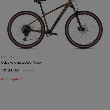
MOUNTAINBIKE
Cube Acid metalolive´n´black
1.199,00
€
inkl. MwSt.
Nicht lagernd