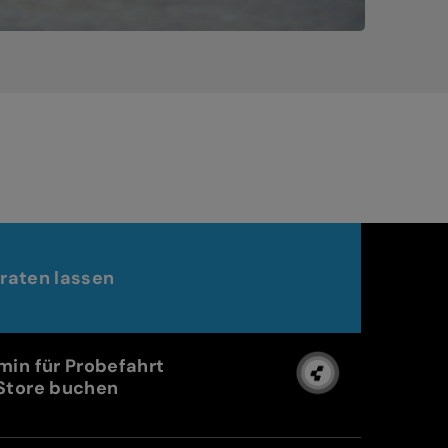
raten lassen
min für Probefahrt
Store buchen