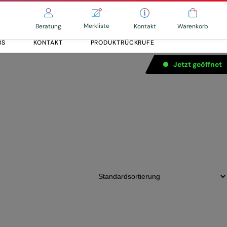
Merkliste
Kontakt
Beratung
Warenkorb
BS
KONTAKT
PRODUKTRÜCKRUFE
Jetzt geöffnet
Alle entdecken
Alle entdecken