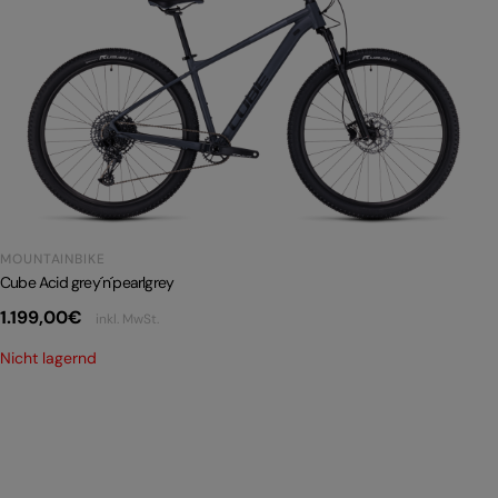
MOUNTAINBIKE
Cube Acid grey´n´pearlgrey
1.199,00
€
inkl. MwSt.
Nicht lagernd