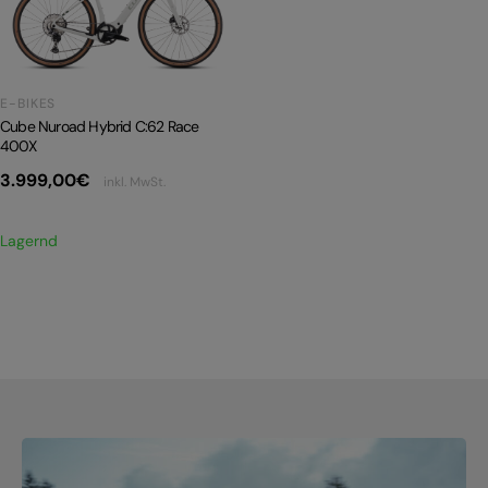
PRODUKTRÜCKRUFE
E-BIKE TOUR
Alle entdecken
E-BIKES
Cube Nuroad Hybrid C:62 Race
400X
3.999,00
€
inkl. MwSt.
Lagernd
Alle entdecken