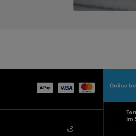
Online be
Ter
im 