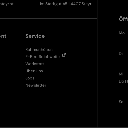
teyr.at
Im Stadtgut A5 | 4407 Steyr
Öff
Mo
ent
Service
Rahmenhöhen
Di
E-Bike Reichweite
Werkstatt
Über Uns
Mi
Jobs
Do | 
Newsletter
Sa