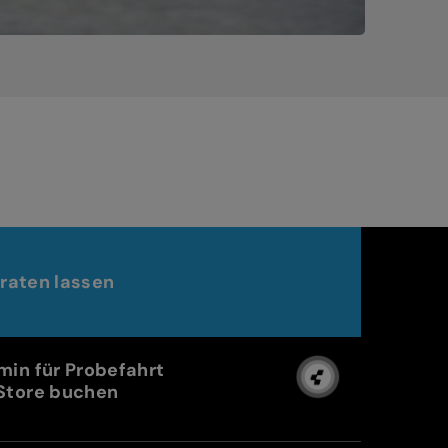
raten lassen
min für Probefahrt
Store buchen