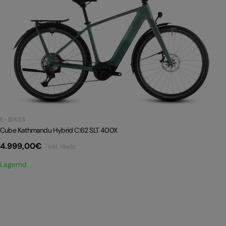
E-BIKES
Cube Kathmandu Hybrid C:62 SLT 400X
4.999,00
€
inkl. MwSt.
Lagernd