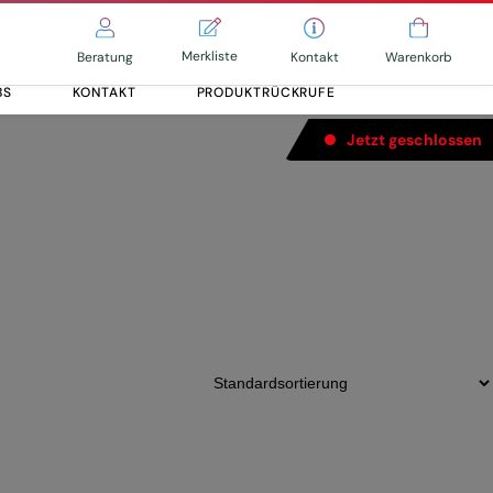
Merkliste
Kontakt
Beratung
Warenkorb
BS
KONTAKT
PRODUKTRÜCKRUFE
Jetzt geschlossen
Alle entdecken
Alle entdecken