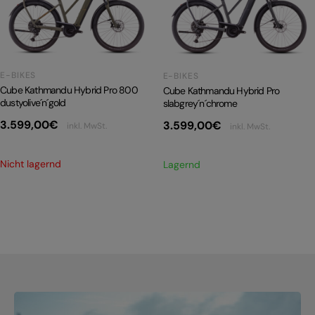
PRODUKTRÜCKRUFE
E-BIKE TOUR
Alle entdecken
E-BIKES
E-BIKES
Cube Kathmandu Hybrid Pro 800
Cube Kathmandu Hybrid Pro
dustyolive´n´gold
slabgrey´n´chrome
3.599,00
€
3.599,00
€
inkl. MwSt.
inkl. MwSt.
Nicht lagernd
Lagernd
Alle entdecken