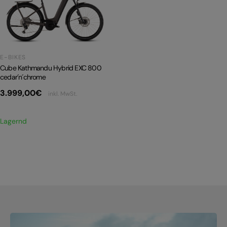
PRODUKTRÜCKRUFE
E-BIKE TOUR
Alle entdecken
E-BIKES
Cube Kathmandu Hybrid EXC 800
cedar´n´chrome
3.999,00
€
inkl. MwSt.
Alle entdecken
Lagernd