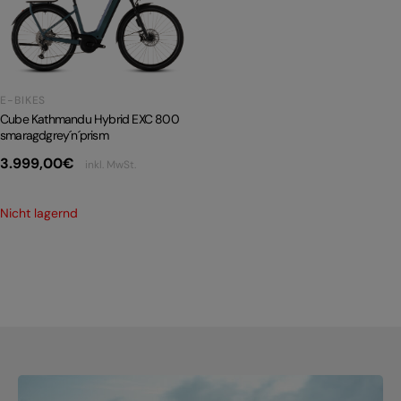
PRODUKTRÜCKRUFE
E-BIKE TOUR
Alle entdecken
E-BIKES
Cube Kathmandu Hybrid EXC 800
smaragdgrey´n´prism
3.999,00
€
inkl. MwSt.
Alle entdecken
Nicht lagernd