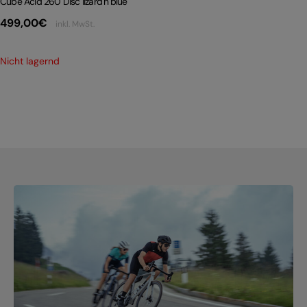
Cube Acid 260 Disc lizard´n´blue
499,00
€
inkl. MwSt.
Nicht lagernd