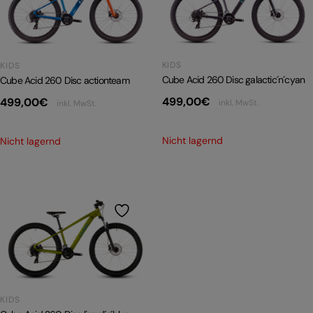
PRODUKTRÜCKRUFE
E-BIKE TOUR
Alle entdecken
KIDS
KIDS
Cube Acid 260 Disc galactic´n´cyan
Cube Acid 260 Disc actionteam
499,00
€
499,00
€
inkl. MwSt.
inkl. MwSt.
Nicht lagernd
Nicht lagernd
Alle entdecken
KIDS