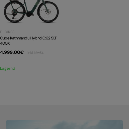
PRODUKTRÜCKRUFE
E-BIKE TOUR
Alle entdecken
E-BIKES
Cube Kathmandu Hybrid C:62 SLT
400X
4.999,00
€
inkl. MwSt.
Lagernd
Alle entdecken