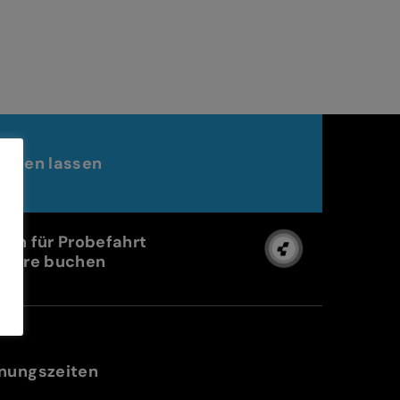
raten lassen
min für Probefahrt
Store buchen
nungszeiten