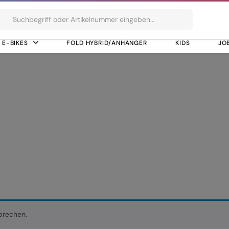
ts
E-BIKES
FOLD HYBRID/ANHÄNGER
KIDS
JO
lus Generation 3 (50Nm) Cruise (250Watt)
it Active Plus Gene
t)
prechen.