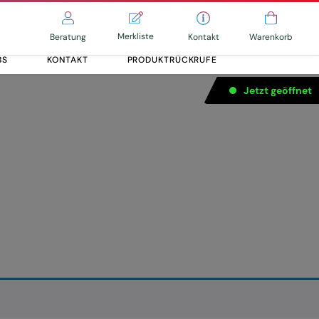
Merkliste
Kontakt
Beratung
Warenkorb
BS
KONTAKT
PRODUKTRÜCKRUFE
Jetzt geöffnet
ration 3 (50Nm)
Alle entdecken
Alle entdecken