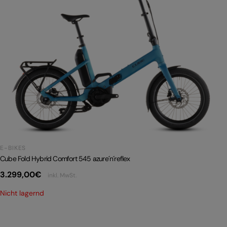
E-BIKES
Cube Fold Hybrid Comfort 545 azure´n´reflex
3.299,00
€
inkl. MwSt.
Nicht lagernd