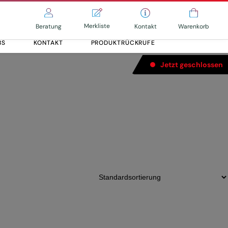
Merkliste
Kontakt
Beratung
Warenkorb
BS
KONTAKT
PRODUKTRÜCKRUFE
Jetzt geschlossen
e 75Nm (BDU34)
Alle entdecken
Alle entdecken