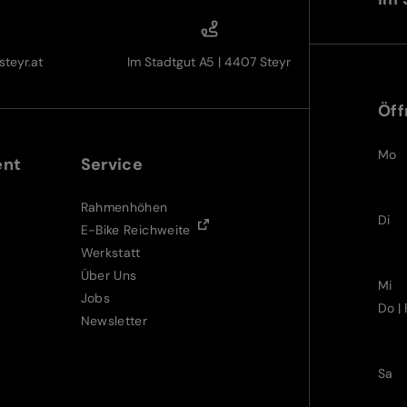
teyr.at
Im Stadtgut A5 | 4407 Steyr
Öff
Mo
ent
Service
Rahmenhöhen
Di
E-Bike Reichweite
Werkstatt
Über Uns
Mi
Jobs
Do | 
Newsletter
Sa