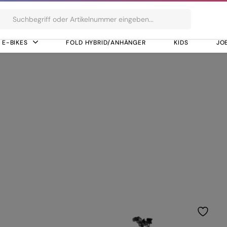
ts
E-BIKES
FOLD HYBRID/ANHÄNGER
KIDS
JO
ance Line 75Nm (BDU34)
it Performance Lin