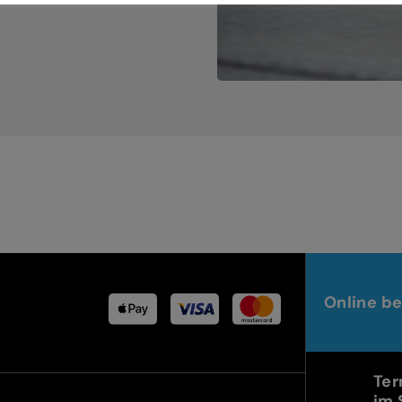
Online be
Ter
im 