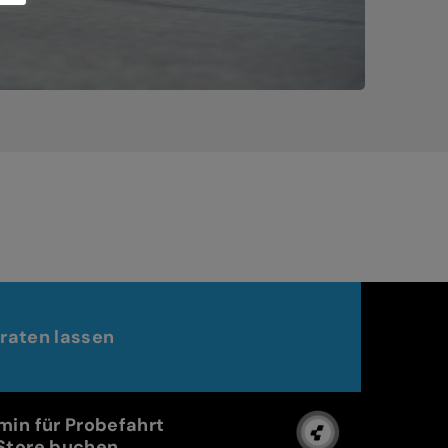
raten lassen
min für Probefahrt
Store buchen