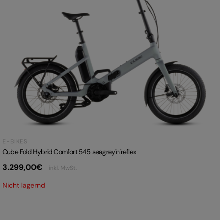
E-BIKES
Cube Fold Hybrid Comfort 545 seagrey´n´reflex
3.299,00
€
inkl. MwSt.
Nicht lagernd