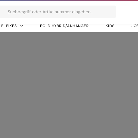
ts
E-BIKES
FOLD HYBRID/ANHÄNGER
KIDS
JO
vity Casting, Agile Ride Geometry, 1.5 Headtube, Boost 148, Fully 
lite, Gravity Casti
eadtube, Boost 148,
ery, Advanced Inte
tand/Fender/Carrie