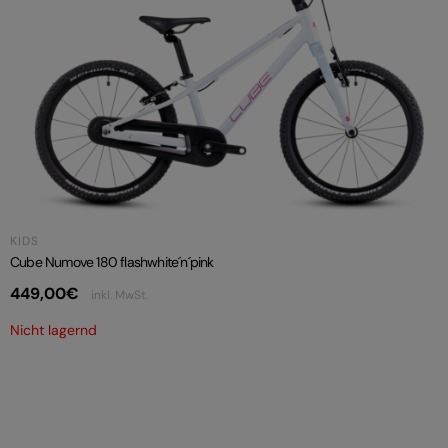
KIDS
Cube Numove 180 flashwhite´n´pink
449,00
€
inkl. MwSt.
Nicht lagernd