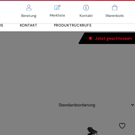
Merkliste
Kontakt
Beratung
Warenkorb
BS
KONTAKT
PRODUKTRÜCKRUFE
Jetzt geschlossen
Alle entdecken
Alle entdecken