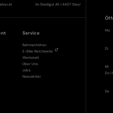
teyr.at
Im Stadtgut A5 | 4407 Steyr
Öff
Mo
ent
Service
Rahmenhöhen
Di
E-Bike Reichweite
Werkstatt
Über Uns
Mi
Jobs
Do | 
Newsletter
Sa