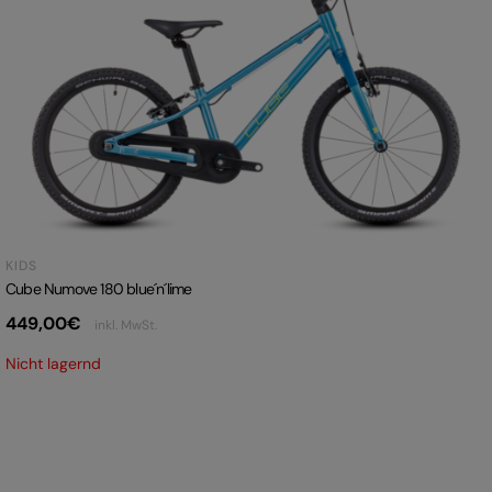
KIDS
Cube Numove 180 blue´n´lime
449,00
€
inkl. MwSt.
Nicht lagernd