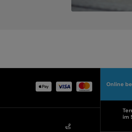
Online be
Ter
im 