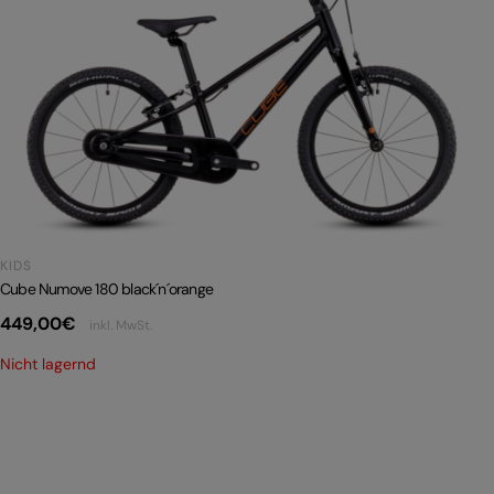
KIDS
Cube Numove 180 black´n´orange
449,00
€
inkl. MwSt.
Nicht lagernd