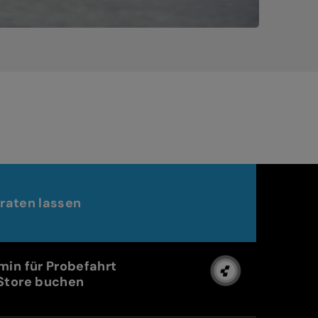
raten lassen
min für Probefahrt
Store buchen