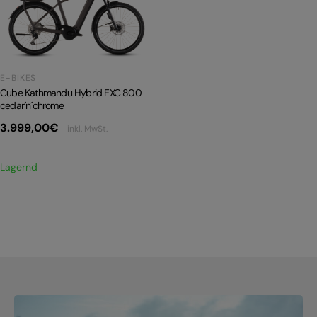
PRODUKTRÜCKRUFE
E-BIKE TOUR
Alle entdecken
E-BIKES
Cube Kathmandu Hybrid EXC 800
cedar´n´chrome
3.999,00
€
inkl. MwSt.
Lagernd
Alle entdecken