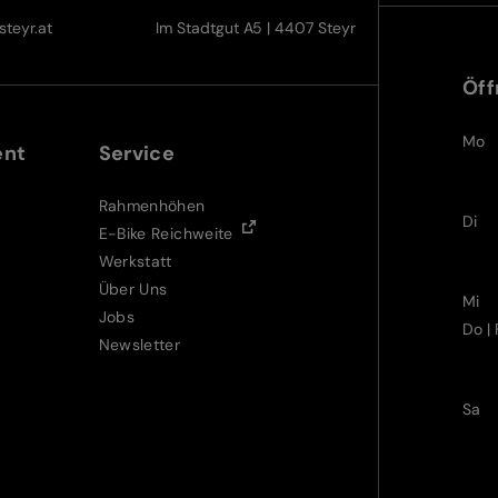
teyr.at
Im Stadtgut A5 | 4407 Steyr
Öff
Mo
ent
Service
Rahmenhöhen
Di
E-Bike Reichweite
Werkstatt
Über Uns
Mi
Jobs
Do | 
Newsletter
Sa