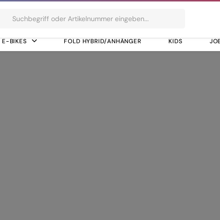
ts
E-BIKES
FOLD HYBRID/ANHÄNGER
KIDS
JO
E