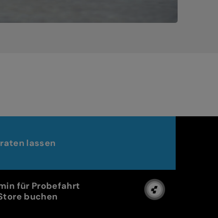
raten lassen
min für Probefahrt
Store buchen