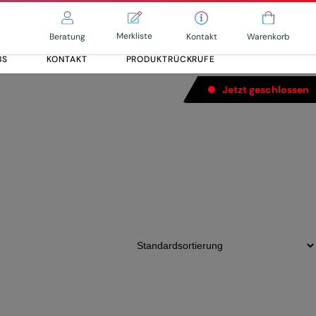
Merkliste
Kontakt
Beratung
Warenkorb
BS
KONTAKT
PRODUKTRÜCKRUFE
Jetzt geschlossen
Alle entdecken
Alle entdecken