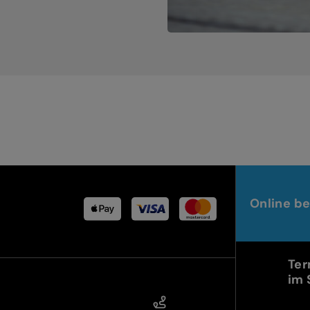
Online be
Ter
im 