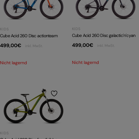
PRODUKTRÜCKRUFE
E-BIKE TOUR
Alle entdecken
KIDS
KIDS
Cube Acid 260 Disc galactic´n´cyan
Cube Acid 260 Disc actionteam
499,00
€
499,00
€
inkl. MwSt.
inkl. MwSt.
Nicht lagernd
Nicht lagernd
Alle entdecken
KIDS