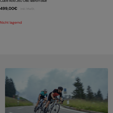
Cube Acid 260 Disc lizard´n´blue
499,00
€
inkl. MwSt.
Nicht lagernd