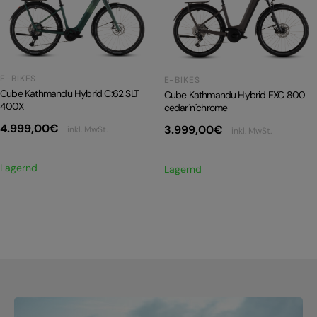
PRODUKTRÜCKRUFE
E-BIKE TOUR
Alle entdecken
E-BIKES
E-BIKES
Cube Kathmandu Hybrid C:62 SLT
Cube Kathmandu Hybrid EXC 800
400X
cedar´n´chrome
4.999,00
€
3.999,00
€
inkl. MwSt.
inkl. MwSt.
Lagernd
Alle entdecken
Lagernd