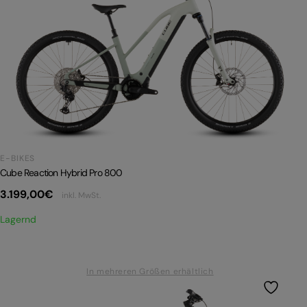
E-BIKES
Cube Reaction Hybrid Pro 800
3.199,00
€
inkl. MwSt.
Lagernd
In mehreren Größen erhältlich