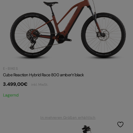
E-BIKES
Cube Reaction Hybrid Race 800 amber´n´black
3.499,00
€
inkl. MwSt.
Lagernd
In mehreren Größen erhältlich