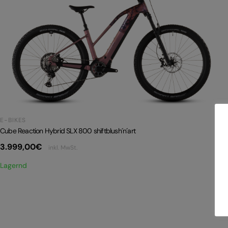
E-BIKES
Cube Reaction Hybrid SLX 800 shiftblush´n´art
3.999,00
€
inkl. MwSt.
Lagernd