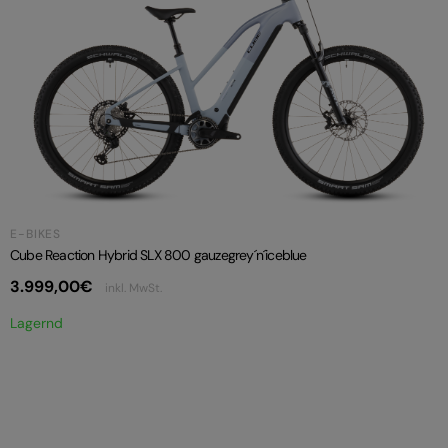
E-BIKES
Cube Reaction Hybrid SLX 800 gauzegrey´n´iceblue
3.999,00
€
inkl. MwSt.
Lagernd