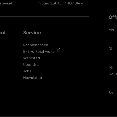
teyr.at
Im Stadtgut A5 | 4407 Steyr
Öff
Mo
ent
Service
Rahmenhöhen
Di
E-Bike Reichweite
Werkstatt
Über Uns
Mi
Jobs
Do | 
Newsletter
Sa