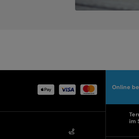
Online be
Ter
im 