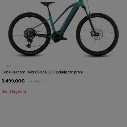
E-BIKES
Cube Reaction Hybrid Race 800 polarlight´n´prism
3.499,00
€
inkl. MwSt.
Nicht lagernd