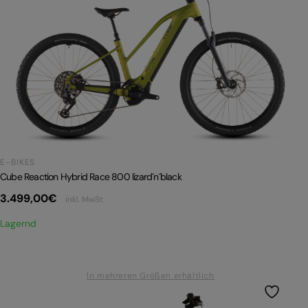
E-BIKES
Cube Reaction Hybrid Race 800 lizard´n´black
3.499,00
€
inkl. MwSt.
Lagernd
In mehreren Größen erhältlich