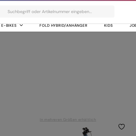
ts
E-BIKES
FOLD HYBRID/ANHÄNGER
KIDS
JO
In mehreren Größen erhältlich