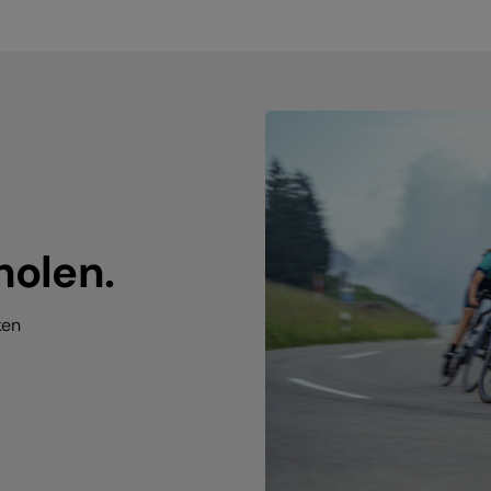
holen.
ken