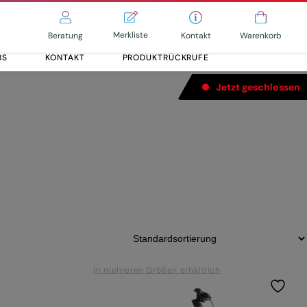
Merkliste
Kontakt
Beratung
Warenkorb
BS
KONTAKT
PRODUKTRÜCKRUFE
Jetzt geschlossen
Alle entdecken
Alle entdecken
In mehreren Größen erhältlich