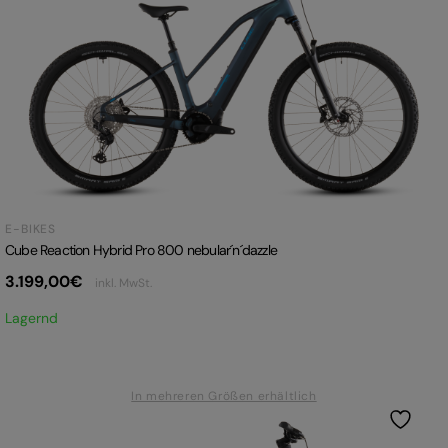
E-BIKES
Cube Reaction Hybrid Pro 800 nebular´n´dazzle
3.199,00
€
inkl. MwSt.
Lagernd
In mehreren Größen erhältlich