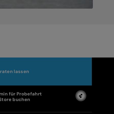
raten lassen
min für Probefahrt
Store buchen