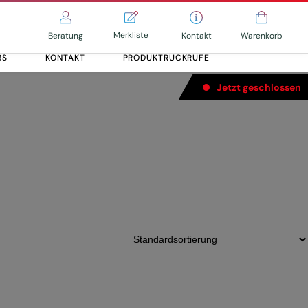
Merkliste
Kontakt
Beratung
Warenkorb
BS
KONTAKT
PRODUKTRÜCKRUFE
Jetzt geschlossen
Alle entdecken
Alle entdecken