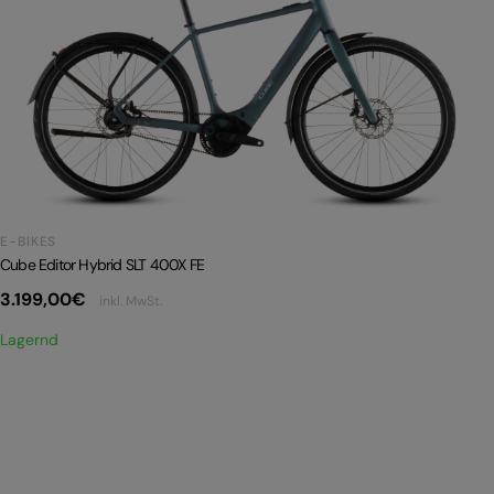
E-BIKES
Cube Editor Hybrid SLT 400X FE
3.199,00
€
inkl. MwSt.
Lagernd