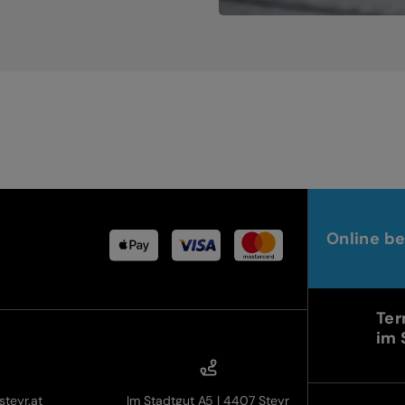
Online be
Ter
im 
teyr.at
Im Stadtgut A5 | 4407 Steyr