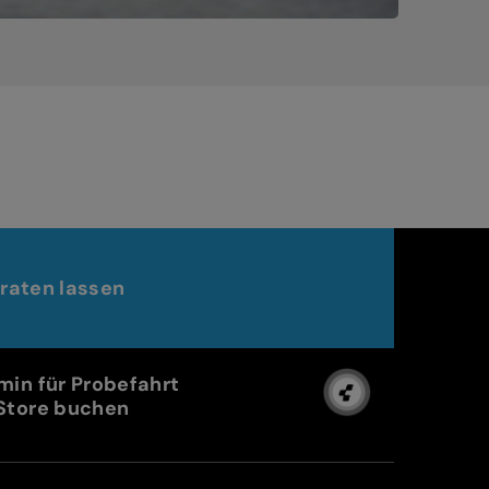
raten lassen
min für Probefahrt
Store buchen