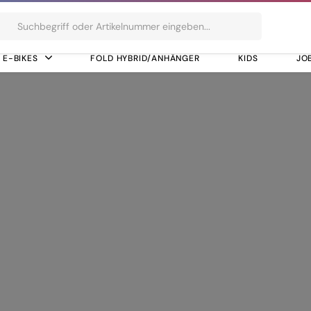
ts
E-BIKES
FOLD HYBRID/ANHÄNGER
KIDS
JO
S700
 SL-S700