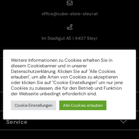
office@cube-store-steyr.at
Im Stadtgut A5 | 4407 Steyr
Weitere Informationen zu Cookies erhalten Sie in
diesem Cookiebanner und in unserer
Datenschutzerklärung. Klicken Sie auf "Alle Cookies
erlauben", um alle Arten von Cookies zu akzeptieren
oder klicken Sie auf "Cookie Einstellungen" um nur jene
Rechtliches
Cookies zu zulassen, die für den Betrieb und Funktion
der Webseite unbedingt erforderlich sind.
Unser Sortiment
Cookie Einstellungen
Alle Cookies erlauben
Service