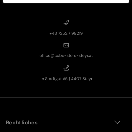
+43 7252 / 98219
office@cube-store-steyr.at
Im Stadtgut A5 | 4407 Steyr
Rechtliches