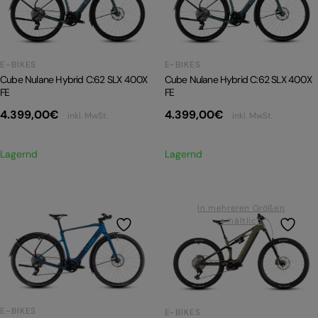
PRODUKTRÜCKRUFE
E-BIKE TOUR
E-BIKES
E-BIKES
Alle entdecken
Cube Nulane Hybrid C:62 SLX 400X
Cube Nulane Hybrid C:62 SLX 400X
FE
FE
4.399,00
€
4.399,00
€
inkl. MwSt.
inkl. MwSt.
Lagernd
Lagernd
Alle entdecken
In mehreren Größen
erhältlich
E-BIKES
E-BIKES