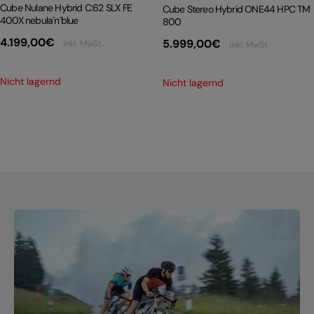
Cube Nulane Hybrid C:62 SLX FE
Cube Stereo Hybrid ONE44 HPC TM
400X nebula´n´blue
800
4.199,00
€
5.999,00
€
inkl. MwSt.
inkl. MwSt.
Nicht lagernd
Nicht lagernd