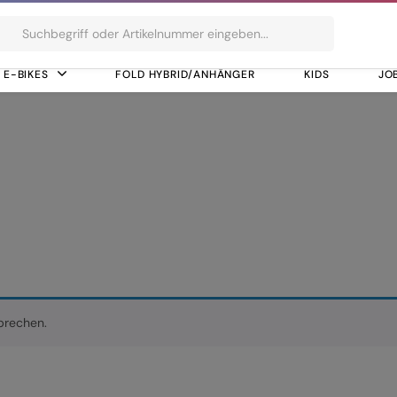
ts
E-BIKES
FOLD HYBRID/ANHÄNGER
KIDS
JO
M, 9-Speed
M 619M, 9-Speed
prechen.