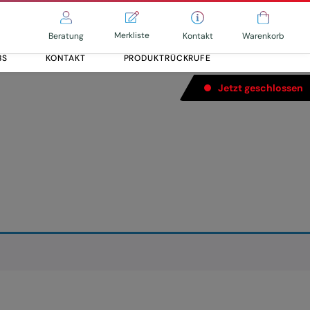
Merkliste
Kontakt
Beratung
Warenkorb
BS
KONTAKT
PRODUKTRÜCKRUFE
Jetzt geschlossen
Alle entdecken
Alle entdecken