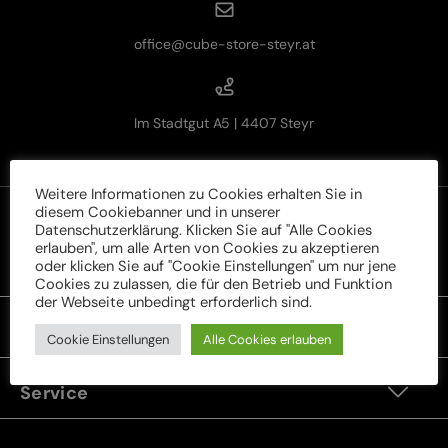
office@cube-store-steyr.at
Im Stadtgut A5 | 4407 Steyr
Weitere Informationen zu Cookies erhalten Sie in
diesem Cookiebanner und in unserer
Datenschutzerklärung. Klicken Sie auf "Alle Cookies
erlauben", um alle Arten von Cookies zu akzeptieren
oder klicken Sie auf "Cookie Einstellungen" um nur jene
Rechtliches
Cookies zu zulassen, die für den Betrieb und Funktion
der Webseite unbedingt erforderlich sind.
Unser Sortiment
Cookie Einstellungen
Alle Cookies erlauben
Service