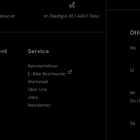
teyr.at
Im Stadtgut A5 | 4407 Steyr
Öff
Mo
ent
Service
Rahmenhöhen
Di
E-Bike Reichweite
Werkstatt
Über Uns
Mi
Jobs
Do | 
Newsletter
Sa