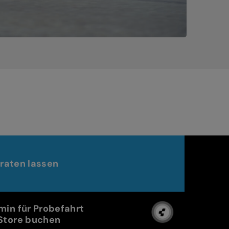
raten lassen
min für Probefahrt
Store buchen