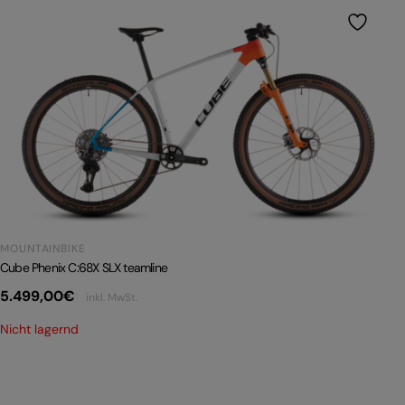
MOUNTAINBIKE
Cube Phenix C:68X SLX teamline
5.499,00
€
inkl. MwSt.
Nicht lagernd