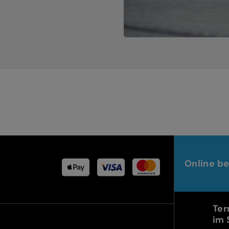
Online be
Ter
im 