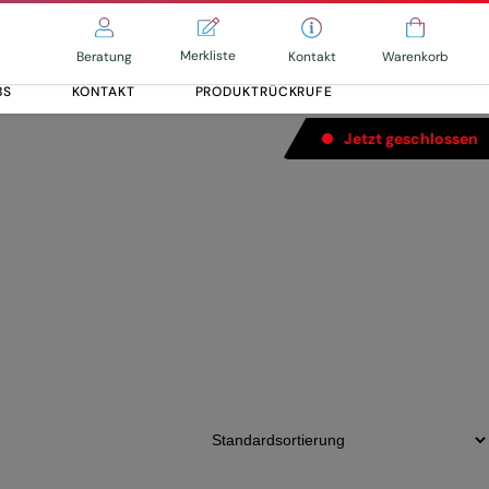
Merkliste
Kontakt
Beratung
Warenkorb
BS
KONTAKT
PRODUKTRÜCKRUFE
Jetzt geschlossen
12-Speed,
Alle entdecken
Alle entdecken