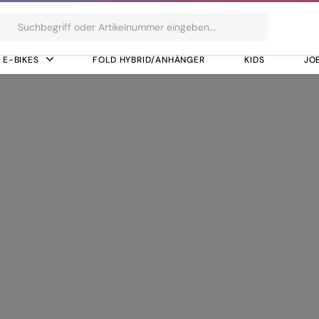
ts
E-BIKES
FOLD HYBRID/ANHÄNGER
KIDS
JO
M9250-SGS, 12-Speed, Electronic Shifting System
i2 RD-M9250-SGS, 
ting System