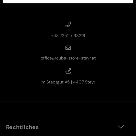
+43 7252 / 98219
office@cube-store-steyr.at
Im Stadtgut A5 | 4407 Steyr
Rechtliches