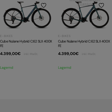
erhältlich
PRODUKTRÜCKRUFE
E-BIKE TOUR
Alle entdecken
E-BIKES
E-BIKES
Cube Nulane Hybrid C:62 SLX 400X
Cube Nulane Hybrid C:62 SLX 400X
FE
FE
4.399,00
€
4.399,00
€
inkl. MwSt.
inkl. MwSt.
Alle entdecken
Lagernd
Lagernd