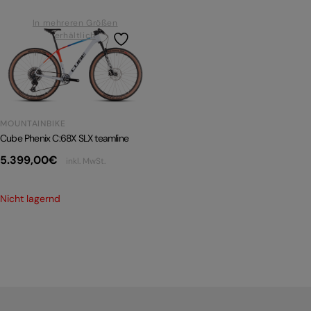
In mehreren Größen
PRODUKTRÜCKRUFE
E-BIKE TOUR
erhältlich
Alle entdecken
MOUNTAINBIKE
Cube Phenix C:68X SLX teamline
5.399,00
€
inkl. MwSt.
Alle entdecken
Nicht lagernd