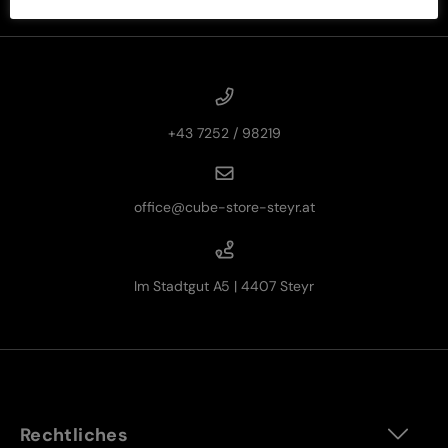
+43 7252 / 98219
office@cube-store-steyr.at
Im Stadtgut A5 | 4407 Steyr
Rechtliches