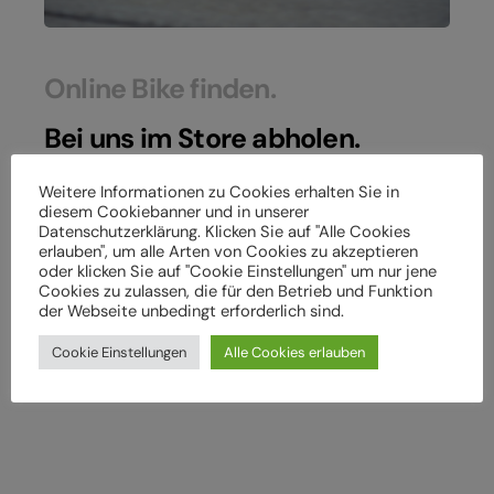
Online Bike finden.
Bei uns im Store abholen.
In unserem cube-store findest du auf 2
Weitere Informationen zu Cookies erhalten Sie in
diesem Cookiebanner und in unserer
Stockwerken garantiert das perfekte Bike!
Datenschutzerklärung. Klicken Sie auf "Alle Cookies
erlauben", um alle Arten von Cookies zu akzeptieren
oder klicken Sie auf "Cookie Einstellungen" um nur jene
Cookies zu zulassen, die für den Betrieb und Funktion
Versand und Click & Collect
der Webseite unbedingt erforderlich sind.
Cookie Einstellungen
Alle Cookies erlauben