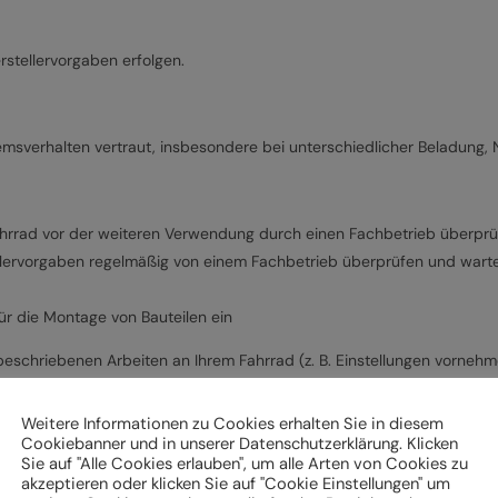
stellervorgaben erfolgen.
emsverhalten vertraut, insbesondere bei unterschiedlicher Beladung,
hrrad vor der weiteren Verwendung durch einen Fachbetrieb überpr
lervorgaben regelmäßig von einem Fachbetrieb überprüfen und warten
r die Montage von Bauteilen ein
eschriebenen Arbeiten an Ihrem Fahrrad (z. B. Einstellungen vornehme
uge verfügen.
Weitere Informationen zu Cookies erhalten Sie in diesem
Cookiebanner und in unserer Datenschutzerklärung. Klicken
Sie auf "Alle Cookies erlauben", um alle Arten von Cookies zu
akzeptieren oder klicken Sie auf "Cookie Einstellungen" um