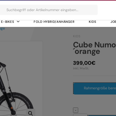
ts
E-BIKES
FOLD HYBRID/ANHÄNGER
KIDS
JO
nge
KIDS
Cube Numov
´orange
399,00
€
inkl. MwSt.
Rahmengröße ber
-