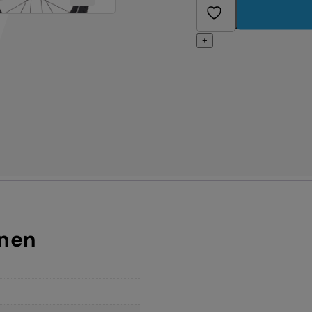
+
onen