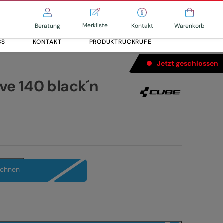
Merkliste
Kontakt
Beratung
Warenkorb
BS
KONTAKT
PRODUKTRÜCKRUFE
Jetzt geschlossen
e 140 black´n
Alle entdecken
Alle entdecken
echnen