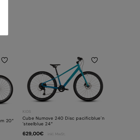
KIDS
Cube Numove 240 Disc pacificblue´n
um 20″
´steelblue 24″
629,00
€
inkl. MwSt.