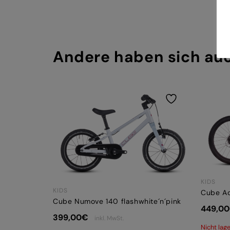
Andere haben sich au
KIDS
KIDS
Cube Ac
Cube Numove 140 flashwhite´n´pink
449,00
399,00
€
inkl. MwSt.
Nicht lag