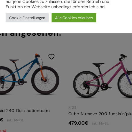
nur jene Cookies zu zulassen, die für den Betrieb und
Funktion der Webseite unbedingt erforderlich sind.
Cookie Einstellungen
Alle Cookies erlauben
ch angesehen:
KIDS
id 240 Disc actionteam
Cube Numove 200 fucsia´n´pl
€
inkl. MwSt.
479,00
€
inkl. MwSt.
ernd