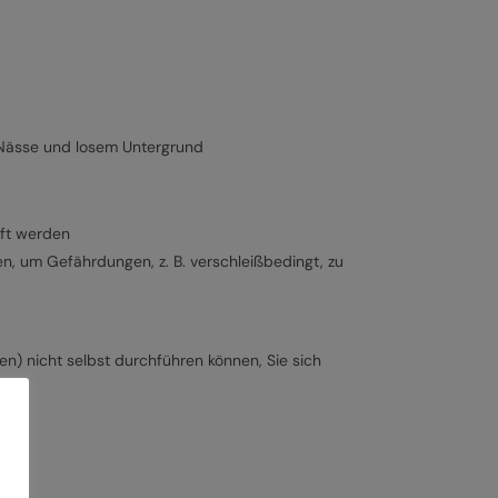
 Nässe und losem Untergrund
üft werden
, um Gefährdungen, z. B. verschleißbedingt, zu
n) nicht selbst durchführen können, Sie sich