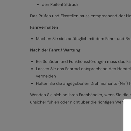
den Reifenfülldruck
Das Prüfen und Einstellen muss entsprechend der Her
Fahrverhalten
Machen Sie sich anfänglich mit dem Fahr- und Br
Nach der Fahrt / Wartung
Bei Schäden und Funktionsstörungen muss das Fa
Lassen Sie das Fahrrad entsprechend den Herstel
vermeiden
Halten Sie die angegebenen Drehmomente (Nm) fü
Wenden Sie sich an Ihren Fachhändler, wenn Sie die b
unsicher fühlen oder nicht über die richtigen Werkze