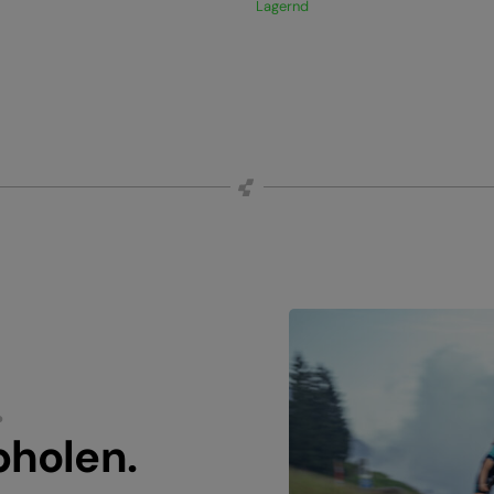
Lagernd
.
bholen.