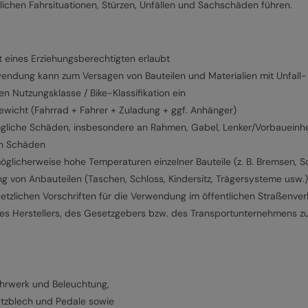
lichen Fahrsituationen, Stürzen, Unfällen und Sachschäden führen.
t eines Erziehungsberechtigten erlaubt
dung kann zum Versagen von Bauteilen und Materialien mit Unfall- 
 Nutzungsklasse / Bike-Klassifikation ein
ewicht (Fahrrad + Fahrer + Zuladung + ggf. Anhänger)
ögliche Schäden, insbesondere an Rahmen, Gabel, Lenker/Vorbaueinhe
en Schäden
öglicherweise hohe Temperaturen einzelner Bauteile (z. B. Bremsen, S
ng von Anbauteilen (Taschen, Schloss, Kindersitz, Trägersysteme usw
etzlichen Vorschriften für die Verwendung im öffentlichen Straßenver
es Herstellers, des Gesetzgebers bzw. des Transportunternehmens z
ahrwerk und Beleuchtung,
hutzblech und Pedale sowie