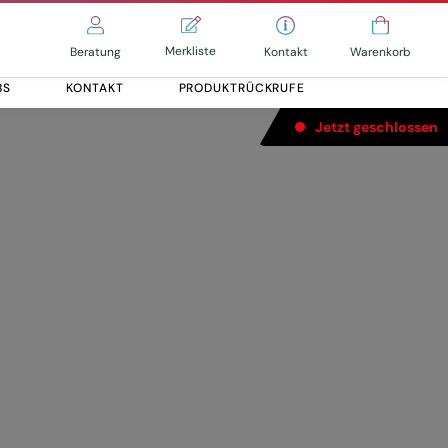
Merkliste
Kontakt
Beratung
Warenkorb
BS
KONTAKT
PRODUKTRÜCKRUFE
Jetzt geschlossen
Alle entdecken
Alle entdecken