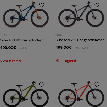
PRODUKTRÜCKRUFE
E-BIKE TOUR
Alle entdecken
KIDS
KIDS
Cube Acid 260 Disc galactic´n´cyan
Cube Acid 260 Disc actionteam
499,00
€
499,00
€
inkl. MwSt.
inkl. MwSt.
Alle entdecken
Nicht lagernd
Nicht lagernd