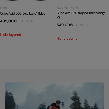
MOUNTAINBIKE
KIDS
Cube Aim ONE tropical´n´fireorange
Cube Acid 260 Disc lizard´n´blue
XS
499,00
€
inkl. MwSt.
549,00
€
inkl. MwSt.
Nicht lagernd
Nicht lagernd