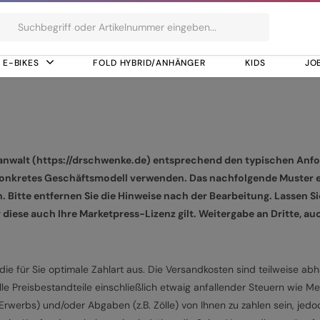
ts
E-BIKES
FOLD HYBRID/ANHÄNGER
KIDS
JO
anwalt (
https://drschwenke.de
) entsprechend den typischen Anfor
 konkretes Geschäftsmodell verwenden. Das nachfolgende Muster e
 Bitte entfernen Sie die Hinweise nach der Bearbeitung. Lassen Sie
iese auch Ihre Marketpress-Lizenz gilt. Weitergabe an Dritte, auch
die für Sie optimale Zahlart aus. Die Versandkosten sind teilweise ab
lle Preisbestandteile einschließlich etwaig anfallender Steuern wie 
n Erwerbs) und/oder Abgaben (z.B. Zölle) von Ihnen zu zahlen sein, jed