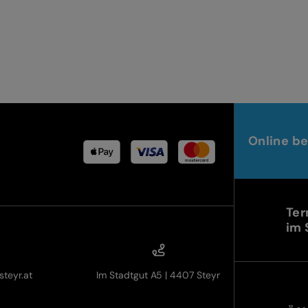
Online be
Ter
im 
teyr.at
Im Stadtgut A5 | 4407 Steyr