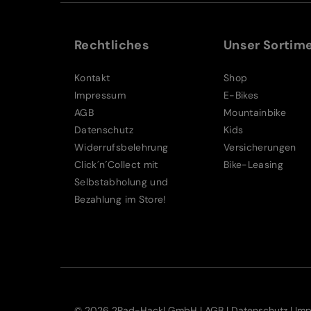
Rechtliches
Unser Sortim
Kontakt
Shop
Impressum
E-Bikes
AGB
Mountainbike
Datenschutz
Kids
Widerrufsbelehrung
Versicherungen
Click´n´Collect mit
Bike-Leasing
Selbstabholung und
Bezahlung im Store!
© 2026 2Rad-Hackl GmbH |
AGB
|
Datenschutz
|
Im