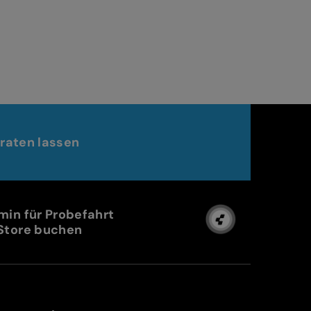
raten lassen
min für Probefahrt
Store buchen