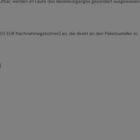
ufrufbar, werden im Laufe des Bestellvorganges gesondert ausgewiesen
[6,50 EUR Nachnahmegebühren] an, die direkt an den Paketzusteller zu
]