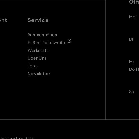
Öff
Mo
ent
Service
Rahmenhöhen
Di
E-Bike Reichweite
Werkstatt
Über Uns
Mi
Jobs
Do | 
Newsletter
Sa
pressum
|
Kontakt