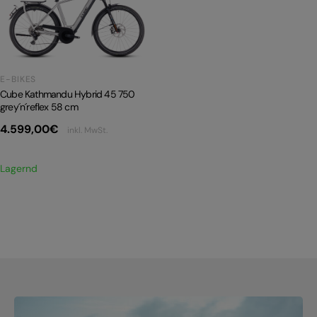
PRODUKTRÜCKRUFE
E-BIKE TOUR
Alle entdecken
E-BIKES
Cube Kathmandu Hybrid 45 750
grey´n´reflex 58 cm
4.599,00
€
inkl. MwSt.
Alle entdecken
Lagernd